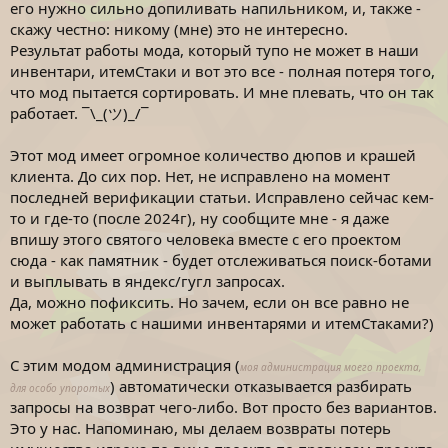
его нужно сильно допиливать напильником, и, также -
скажу честно: никому (мне) это не интересно.
Результат работы мода, который тупо не может в наши
инвентари, итемСтаки и вот это все - полная потеря того,
что мод пытается сортировать. И мне плевать, что он так
работает. ¯\_(ツ)_/¯
Этот мод имеет огромное количество дюпов и крашей
клиента. До сих пор. Нет, не исправлено на момент
последней верификации статьи. Исправлено сейчас кем-
то и где-то (после 2024г), ну сообщите мне - я даже
впишу этого святого человека вместе с его проектом
сюда - как памятник - будет отслеживаться поиск-ботами
и выплывать в яндекс/гугл запросах.
Да, можно пофиксить. Но зачем, если он все равно не
может работать с нашими инвентарями и итемСтаками?)
С этим модом администрация (
моя администрация моего проекта,
) автоматически отказывается разбирать
для особо упоротых
запросы на возврат чего-либо. Вот просто без вариантов.
Это у нас. Напоминаю, мы делаем возвраты потерь