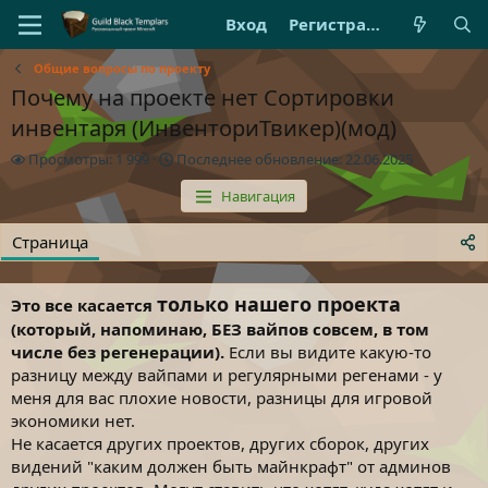
Вход
Регистрация
Общие вопросы по проекту
Почему на проекте нет Сортировки
инвентаря (ИнвенториТвикер)(мод)
П
П
Просмотры: 1 999
Последнее обновление:
22.06.2025
р
о
Навигация
о
с
с
л
м
е
Страница
о
д
т
н
р
е
только нашего проекта
Это все касается
ы
е
(который, напоминаю, БЕЗ вайпов совсем, в том
о
числе без регенерации).
Если вы видите какую-то
б
разницу между вайпами и регулярными регенами - у
н
о
меня для вас плохие новости, разницы для игровой
в
экономики нет.
л
Не касается других проектов, других сборок, других
е
видений "каким должен быть майнкрафт" от админов
н