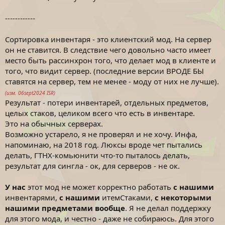
------------
Сортировка инвентаря - это клиентский мод. На сервер
он не ставится. В следствие чего довольно часто имеет
место быть рассинхрон того, что делает мод в клиенте и
того, что видит сервер. (последние версии ВРОДЕ БЫ
ставятся на сервер, тем не менее - моду от них не лучше).
(изм. 06sept2024 ISR)
Результат - потери инвентарей, отдельных предметов,
целых стаков, целиком всего что есть в инвентаре.
Это на обычных серверах.
Возможно устарело, я не проверял и не хочу. Инфа,
напоминаю, на 2018 год. Люксы вроде чет пытались
делать, ГТНХ-комьюнити что-то пыталось делать,
результат для сингла - ок, для серверов - не ок.
У нас
этот мод не может корректно работать
с нашими
инвентарями,
с нашими
итемСтаками,
с некоторыми
нашими предметами вообще
. Я не делал поддержку
для этого мода, и честно - даже не собираюсь. Для этого