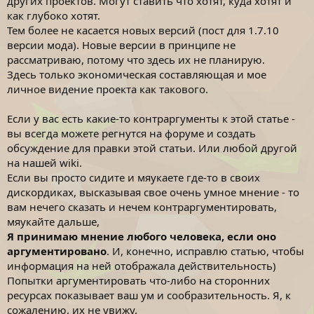
других проектов. Могут ставить что хотят, куда хотят и
и
как глубоко хотят.
е
Тем более не касается новых версий (пост для 1.7.10
версии мода). Новые версии в принципе не
рассматриваю, потому что здесь их не планирую.
Здесь только экономическая составляющая и мое
личное видение проекта как такового.
Если у вас есть какие-то контраргументы к этой статье -
вы всегда можете регнутся на форуме и создать
обсуждение для правки этой статьи. Или любой другой
на нашей wiki.
Если вы просто сидите и мяукаете где-то в своих
дискордиках, высказывая свое очень умное мнение - то
вам нечего сказать и нечем контраргументировать,
мяукайте дальше,
Я принимаю мнение любого человека, если оно
аргументировано
. И, конечно, исправлю статью, чтобы
информация на ней отображала действительность)
Попытки аргументировать что-либо на сторонних
ресурсах показывает ваш ум и сообразительность. Я, к
сожалению, их не увижу.