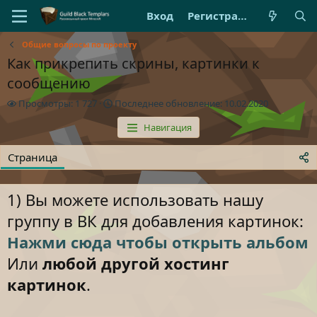
Вход
Регистрация
Общие вопросы по проекту
Как прикрепить скрины, картинки к
сообщению
П
П
Просмотры: 1 727
Последнее обновление:
10.02.2020
р
о
Навигация
о
с
с
л
м
е
Страница
о
д
т
н
р
е
1) Вы можете использовать нашу
ы
е
группу в ВК для добавления картинок:
о
б
Нажми сюда чтобы открыть альбом
н
о
Или
любой другой хостинг
в
картинок
.
л
е
н