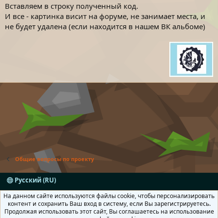
Вставляем в строку полученный код.
И все - картинка висит на форуме, не занимает места, и
не будет удалена (если находится в нашем ВК альбоме)
Общие вопросы по проекту
Русский (RU)
Условия и правила
Политика конфиденциальности
На данном сайте используются файлы cookie, чтобы персонализировать
Помощь
Главная
R
контент и сохранить Ваш вход в систему, если Вы зарегистрируетесь.
S
Продолжая использовать этот сайт, Вы соглашаетесь на использование
S