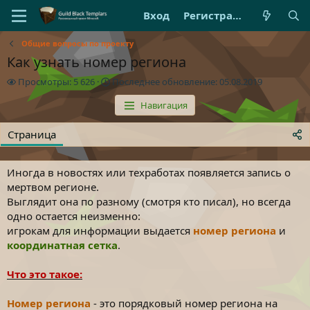
Вход
Регистрация
Общие вопросы по проекту
Как узнать номер региона
П
П
Просмотры: 5 626
Последнее обновление:
05.08.2019
р
о
Навигация
о
с
с
л
м
е
Страница
о
д
т
н
р
е
Иногда в новостях или техработах появляется запись о
ы
е
мертвом регионе.
о
Выглядит она по разному (смотря кто писал), но всегда
б
одно остается неизменно:
н
игрокам для информации выдается
номер региона
и
о
в
координатная сетка
.
л
е
Что это такое:
н
и
Номер региона
- это порядковый номер региона на
е