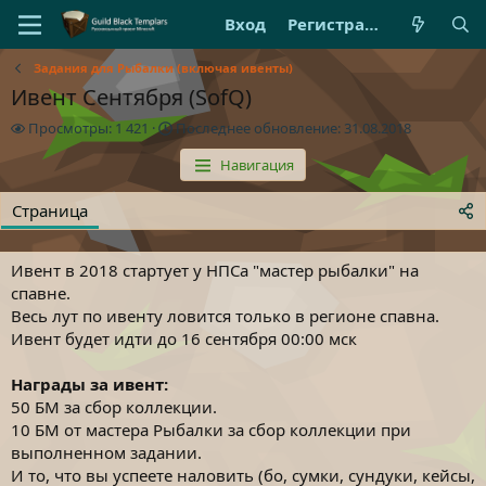
Вход
Регистрация
Задания для Рыбалки (включая ивенты)
Ивент Сентября (SofQ)
П
П
Просмотры: 1 421
Последнее обновление:
31.08.2018
р
о
Навигация
о
с
с
л
м
е
Страница
о
д
т
н
р
е
Ивент в 2018 стартует у НПСа "мастер рыбалки" на
ы
е
спавне.
о
Весь лут по ивенту ловится только в регионе спавна.
б
Ивент будет идти до 16 сентября 00:00 мск
н
о
в
Награды за ивент:
л
50 БМ за сбор коллекции.
е
10 БМ от мастера Рыбалки за сбор коллекции при
н
выполненном задании.
и
И то, что вы успеете наловить (бо, сумки, сундуки, кейсы,
е