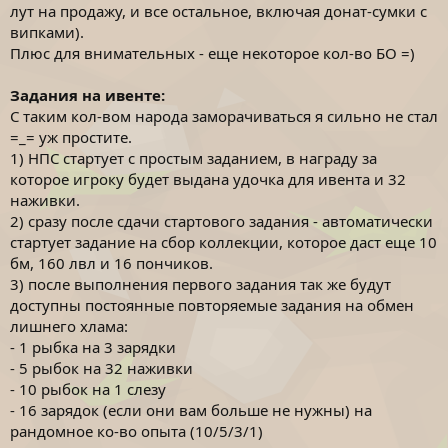
лут на продажу, и все остальное, включая донат-сумки с
випками).
Плюс для внимательных - еще некоторое кол-во БО =)
Задания на ивенте:
С таким кол-вом народа заморачиваться я сильно не стал
=_= уж простите.
1) НПС стартует с простым заданием, в награду за
которое игроку будет выдана удочка для ивента и 32
наживки.
2) сразу после сдачи стартового задания - автоматически
стартует задание на сбор коллекции, которое даст еще 10
бм, 160 лвл и 16 пончиков.
3) после выполнения первого задания так же будут
доступны постоянные повторяемые задания на обмен
лишнего хлама:
- 1 рыбка на 3 зарядки
- 5 рыбок на 32 наживки
- 10 рыбок на 1 слезу
- 16 зарядок (если они вам больше не нужны) на
рандомное ко-во опыта (10/5/3/1)