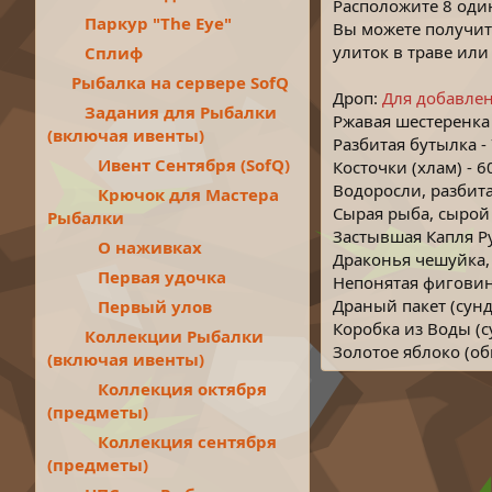
Расположите 8 один
е
Паркур "The Eye"
Вы можете получить
н
и
улиток в траве или 
Сплиф
е
Рыбалка на сервере SofQ
Дроп:
Для добавлен
Задания для Рыбалки
Ржавая шестеренка
(включая ивенты)
Разбитая бутылка -
Ивент Сентября (SofQ)
Косточки (хлам) - 
Водоросли, разбита
Крючок для Мастера
Сырая рыба, сырой 
Рыбалки
Застывшая Капля Р
О наживках
Драконья чешуйка,
Первая удочка
Непонятая фиговин
Драный пакет (сунд
Первый улов
Коробка из Воды (с
Коллекции Рыбалки
Золотое яблоко (об
(включая ивенты)
Коллекция октября
(предметы)
Коллекция сентября
(предметы)