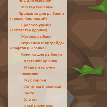
НПС для Рыбалки
Мастер Рыбалки
Предметы для рыбалки
(кроме Коллекций)
Брелок-Чудище
(активатор удочки)
Жетоны рыбака
Изучения И Апгрейды
крафтов (Рыбалка)
Крючки для рыбалки
Костяной Крючок
Медный крючок
Наживки
Жук короед
Личинка (наживка)
Тесто
Улитка
Хлеб (наживка)