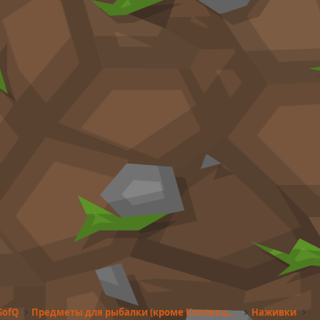
SofQ
Предметы для рыбалки (кроме Коллекций)
Наживки