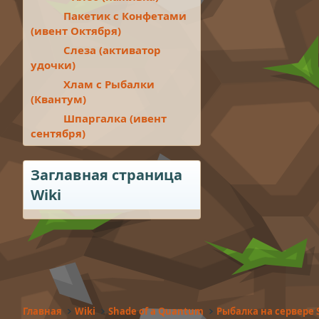
Пакетик с Конфетами
(ивент Октября)
Слеза (активатор
удочки)
Хлам с Рыбалки
(Квантум)
Шпаргалка (ивент
сентября)
Заглавная страница
Wiki
Главная
Wiki
Shade of a Quantum
Рыбалка на сервере 