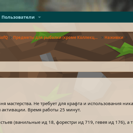
Пользователи
SofQ
Предметы для рыбалки (кроме Коллекций)
Наживки
ня мастерства. Не требует для крафта и использования ник
я активации. Время работы 25 минут.
стьев (ванильные ид 18, форестри ид 719, гевея ид 176), а 