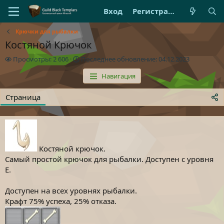
Вход
Регистрация
Крючки для рыбалки
Костяной Крючок
П
П
Просмотры: 2 606
Последнее обновление:
04.12.2023
р
о
Навигация
о
с
с
л
м
е
Страница
о
д
т
н
р
е
ы
е
о
Костяной крючок.
б
н
Самый простой крючок для рыбалки. Доступен с уровня
о
E.
в
л
Доступен на всех уровнях рыбалки.
е
Крафт 75% успеха, 25% отказа.
н
и
е