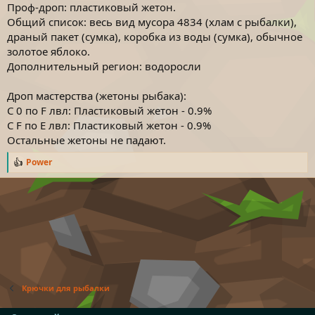
Проф-дроп: пластиковый жетон.
Общий список: весь вид мусора 4834 (хлам с рыбалки),
драный пакет (сумка), коробка из воды (сумка), обычное
золотое яблоко.
Дополнительный регион: водоросли
Дроп мастерства (жетоны рыбака):
С 0 по F лвл: Пластиковый жетон - 0.9%
С F по E лвл: Пластиковый жетон - 0.9%
Остальные жетоны не падают.
Power
Р
е
а
к
ц
и
и
:
Крючки для рыбалки