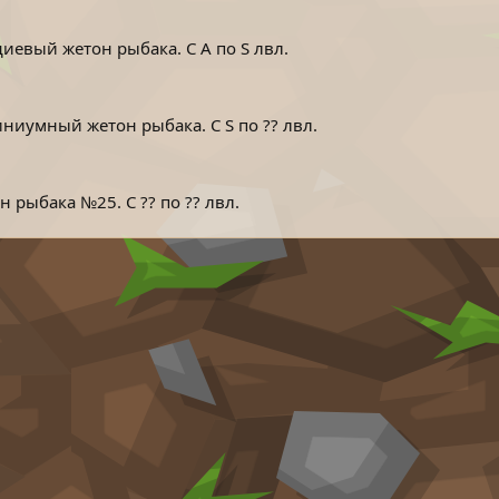
евый жетон рыбака. С A по S лвл.
иумный жетон рыбака. С S по ?? лвл.
 рыбака №25. С ?? по ?? лвл.