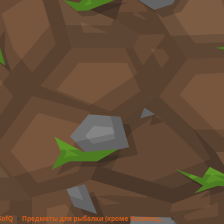
SofQ
Предметы для рыбалки (кроме Коллекций)