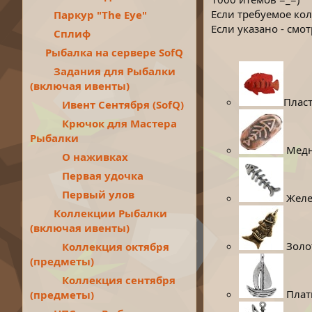
е
Если требуемое кол
Паркур "The Eye"
н
Если указано - смо
и
Сплиф
е
Рыбалка на сервере SofQ
Задания для Рыбалки
(включая ивенты)
Пласт
Ивент Сентября (SofQ)
Крючок для Мастера
Рыбалки
Медны
О наживках
Первая удочка
Первый улов
Желез
Коллекции Рыбалки
(включая ивенты)
Золот
Коллекция октября
(предметы)
Коллекция сентября
Плати
(предметы)