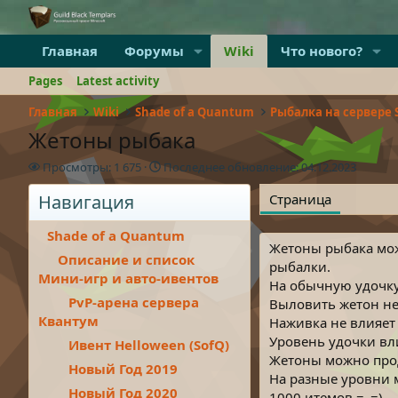
Главная
Форумы
Wiki
Что нового?
Pages
Latest activity
Главная
Wiki
Shade of a Quantum
Рыбалка на сервере 
Жетоны рыбака
П
П
Просмотры: 1 675
Последнее обновление:
04.12.2023
р
о
Навигация
о
с
Страница
с
л
м
е
Shade of a Quantum
о
д
Жетоны рыбака мож
Описание и список
т
н
рыбалки.
Мини-игр и авто-ивентов
р
е
На обычную удочку
ы
е
PvP-арена сервера
Выловить жетон не 
о
Квантум
Наживка не влияет
б
Уровень удочки вли
н
Ивент Helloween (SofQ)
о
Жетоны можно прода
Новый Год 2019
в
На разные уровни 
л
Новый Год 2020
1000 итемов =_=)