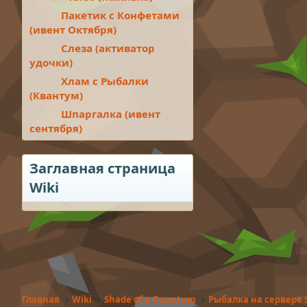
Пакетик с Конфетами
(ивент Октября)
Слеза (активатор
удочки)
Хлам с Рыбалки
(Квантум)
Шпаргалка (ивент
сентября)
Заглавная страница
Wiki
Главная
Wiki
Shade of a Quantum
Рыбалка на сервере 