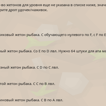
-во жетонов для уровня еще не указана в списке ниже, зна
трите дроп удочек/наживок.
иковый жетон рыбака. С обучающего нулевого по F, с F по E
й жетон рыбака. Со E по D лвл. Нужно 64 штуки для апа ма
ный жетон рыбака. С D по C лвл.
ой жетон рыбака. С C по B лвл.
новый жетон рыбака. С B по A лвл.