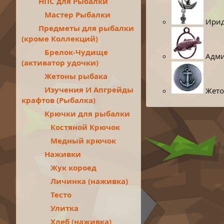
НПС для Рыбалки
Мастер Рыбалки
Ириди
Предметы для рыбалки
(кроме Коллекций)
Брелок-Чудище
Админ
(активатор удочки)
Жетоны рыбака
Изучения И Апгрейды
Жетон
крафтов (Рыбалка)
Крючки для рыбалки
Костяной Крючок
Медный крючок
Наживки
Жук короед
Личинка (наживка)
Тесто
Улитка
Хлеб (наживка)