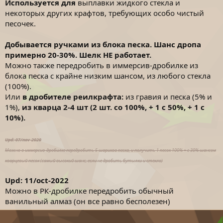
Используется для
выплавки жидкого стекла и
некоторых других крафтов, требующих особо чистый
песочек.
Добывается ручками из блока песка. Шанс дропа
примерно 20-30%. Шелк НЕ работает.
Можно также передробить в иммерсив-дробилке из
блока песка с крайне низким шансом, из любого стекла
(100%).
Или
в дробителе реилкрафта:
из гравия и песка (5% и
1%),
из кварца 2-4 шт (2 шт. со 100%, + 1 с 50%, + 1 с
10%).
Upd: 07/nov-2020
Можно в иммерсив-дробилке передробить 5 шариков песка, и получить 1 песок 100% + с 30% шансом
кварцевый песок (самый высокий шанс, если не дробить бутылки и стекло)
Upd: 11/oct-2022
Можно в РК-дробилке передробить обычный
ванильный алмаз (он все равно бесполезен)