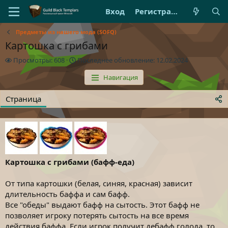
Вход
Регистрация
Предметы из нашего мода (SOFQ)
Картошка с грибами
П
П
Просмотры: 608
Последнее обновление:
12.02.2024
р
о
Навигация
о
с
с
л
м
е
Страница
о
д
т
н
р
е
ы
е
о
б
н
Картошка с грибами (бафф-еда)
о
в
От типа картошки (белая, синяя, красная) зависит
л
длительность баффа и сам бафф.
е
Все "обеды" выдают бафф на сытость. Этот бафф не
н
позволяет игроку потерять сытость на все время
и
е
действия баффа. Если игрок получит дебафф голода, то