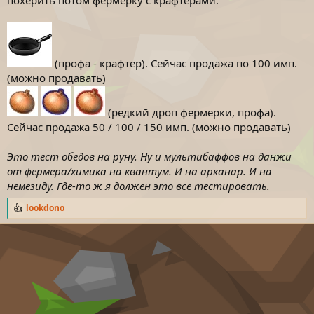
похерить потом фермерку с крафтерами.
(профа - крафтер). Сейчас продажа по 100 имп.
(можно продавать)
(редкий дроп фермерки, профа).
Сейчас продажа 50 / 100 / 150 имп. (можно продавать)
Это тест обедов на руну. Ну и мультибаффов на данжи
от фермера/химика на квантум. И на арканар. И на
немезиду. Где-то ж я должен это все тестировать.
lookdono
Р
е
а
к
ц
и
и
: