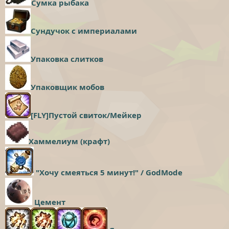
Сумка рыбака
Сундучок с империалами
Упаковка слитков
Упаковщик мобов
[FLY]Пустой свиток/Мейкер
Хаммелиум (крафт)
"Хочу смеяться 5 минут!" / GodMode
Цемент