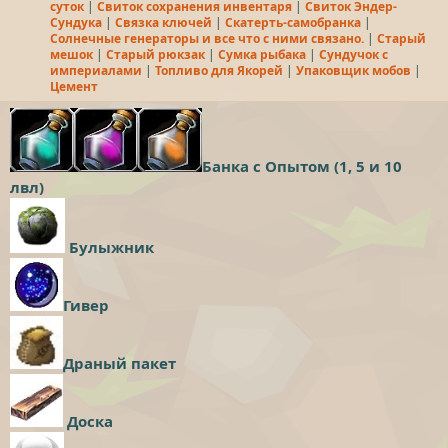
суток
Свиток сохранения инвентаря
Свиток Эндер-
Сундука
Связка ключей
Скатерть-самобранка
Солнечные генераторы и все что с ними связано.
Старый
мешок
Старый рюкзак
Сумка рыбака
Сундучок с
империалами
Топливо для Якорей
Упаковщик мобов
Цемент
Банка с Опытом (1, 5 и 10
лвл)
Булыжник
Гивер
Драный пакет
Доска