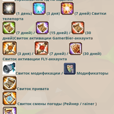
(1 день)
(3 дня)
(7 дней) Свитки
телепорта
(7 дней) /
(15 дней) /
(30
дней)Свиток активации GamerBier-аккаунт
а
(3 дня) /
(7 дней) /
(30 дней)
Свиток активации FLY-аккаунта
Свиток модификации /
Модификаторы
Свиток привата
Свиток смены погоды (Рейнер / rainer
)