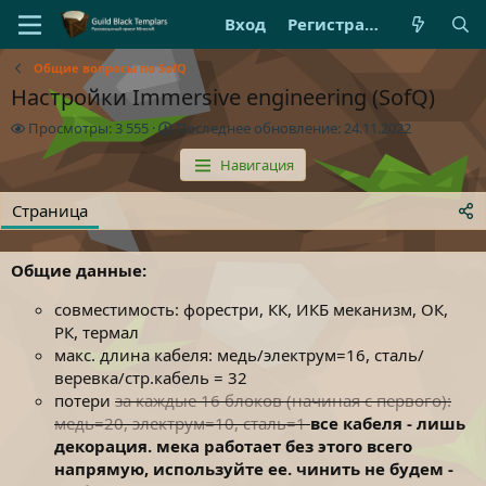
Вход
Регистрация
Общие вопросы по SofQ
Настройки Immersive engineering (SofQ)
П
П
Просмотры: 3 555
Последнее обновление:
24.11.2022
р
о
Навигация
о
с
с
л
м
е
Страница
о
д
т
н
р
е
Общие данные:
ы
е
о
совместимость: форестри, КК, ИКБ меканизм, ОК,
б
РК, термал
н
макс. длина кабеля: медь/электрум=16, сталь/
о
веревка/стр.кабель = 32
в
потери
за каждые 16 блоков (начиная с первого):
л
е
медь=20, электрум=10, сталь=1
все кабеля - лишь
н
декорация. мека работает без этого всего
и
напрямую, используйте ее. чинить не будем -
е