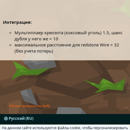
Интеграция:
Мультиплаер креозота (коксовый уголь) 1.5, шанс
дубля у него же = 10
максимальное расстояние для redstone Wire = 32
(без учета потерь)
Общие вопросы по SofQ
Русский (RU)
Условия и правила
Политика конфиденциальности
На данном сайте используются файлы cookie, чтобы персонализировать