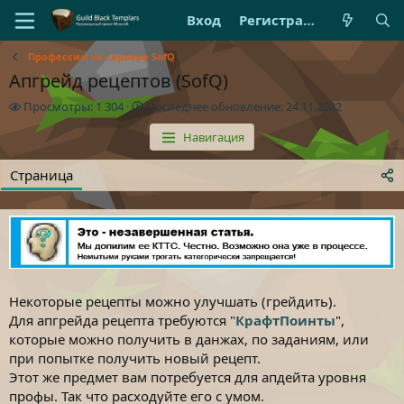
Вход
Регистрация
Профессии на сервере SofQ
Апгрейд рецептов (SofQ)
П
П
Просмотры: 1 304
Последнее обновление:
24.11.2022
р
о
Навигация
о
с
с
л
м
е
Страница
о
д
т
н
р
е
ы
е
о
б
н
Некоторые рецепты можно улучшать (грейдить).
о
в
Для апгрейда рецепта требуются "
КрафтПоинты
",
л
которые можно получить в данжах, по заданиям, или
е
при попытке получить новый рецепт.
н
Этот же предмет вам потребуется для апдейта уровня
и
профы. Так что расходуйте его с умом.
е