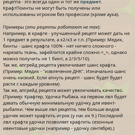
рецепта - это всегда один и тот же
предмет
.
КрафтПоинты не могут быть получены или
использованы игроком без профессии (кроме аука).
Примеры (
эти рецепты работают не так
):
Например, в крафте - улучшенный рецепт может дать не
1 предмет в результате, а х2/х3 и т.п. (Пример: Медик,
бинты - шанс крафта 100% - нет ничего сложного -
нарезать ткань, зафейлится крайне сложно =_=, однако
можно получить не 1 бинт, а 2/3/5/10).
Так же, апгрейд рецепта увеличивает шанс крафта.
(Пример: Медик - "извлечение ДНК". Изначально шанс
очень низкий. Если апнуть рецепт - шанс будет будет
расти с каждым уровнем)
Так же, апгрейд рецепта может увеличивать качество.
(Пример: Крафтер, Удочка Рыбака. на первом лвл будет
давать обычную минимальную удочку для ивент-
рыбалки. Чем выше лвл рецепта, тем больше видов
удочек может крафтить игрок (у нас их 9.) Последний
лвл крафта удочки позволяет крафтить сезонные
ивентовые удочки (например - удочку сентября).)