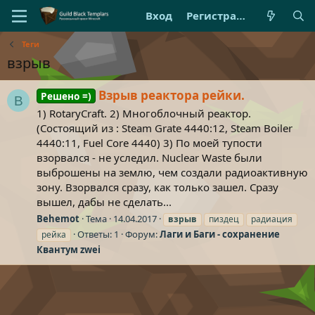
Вход
Регистрация
Теги
взрыв
Взрыв реактора рейки.
Решено =)
B
1) RotaryCraft. 2) Многоблочный реактор.
(Состоящий из : Steam Grate 4440:12, Steam Boiler
4440:11, Fuel Core 4440) 3) По моей тупости
взорвался - не уследил. Nuclear Waste были
выброшены на землю, чем создали радиоактивную
зону. Взорвался сразу, как только зашел. Сразу
вышел, дабы не сделать...
Behemot
Тема
14.04.2017
взрыв
пиздец
радиация
Ответы: 1
Форум:
Лаги и Баги - сохранение
рейка
Квантум zwei