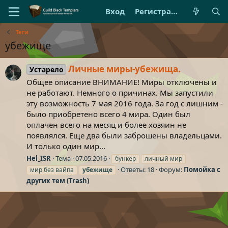
Вход
Регистрация
Теги
убежище
Личные миры-убежища.
Устарело
Общее описание ВНИМАНИЕ! Миры отключены и
не работают. Немного о причинах. Мы запустили
эту возможность 7 мая 2016 года. За год с лишним -
было приобретено всего 4 мира. Один был
оплачен всего на месяц и более хозяин не
появлялся. Еще два были заброшены владельцами.
И только один мир...
Hel_ISR
Тема
07.05.2016
бункер
личный мир
Ответы: 18
Форум:
Помойка с
мир без вайпа
убежище
других тем (Trash)