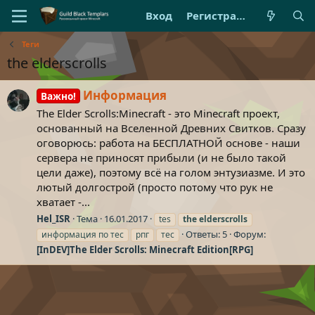
Вход
Регистрация
Теги
the elderscrolls
Информация
Важно!
The Elder Scrolls:Minecraft - это Minecraft проект,
основанный на Вселенной Древних Свитков. Сразу
оговорюсь: работа на БЕСПЛАТНОЙ основе - наши
сервера не приносят прибыли (и не было такой
цели даже), поэтому всё на голом энтузиазме. И это
лютый долгострой (просто потому что рук не
хватает -...
Hel_ISR
Тема
16.01.2017
tes
the
elderscrolls
Ответы: 5
Форум:
информация по тес
рпг
тес
[InDEV]The Elder Scrolls: Minecraft Edition[RPG]