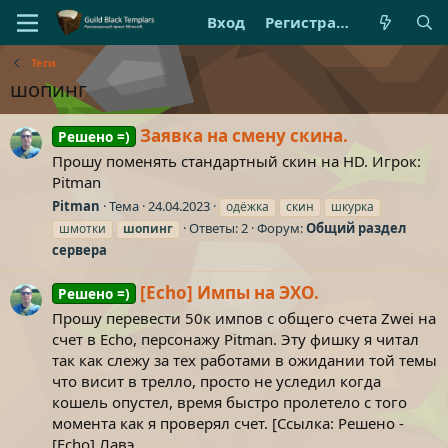
Вход
Регистрация
Теги
шопинг
Заявка на смену скина.
Решено =)
Прошу поменять стандартный скин на HD. Игрок:
Pitman
Pitman
Тема
24.04.2023
одёжка
скин
шкурка
Ответы: 2
Форум:
Общий раздел
шмотки
шопинг
сервера
[Echo] Импы на ЭХО.
Решено =)
Прошу перевести 50к импов с общего счета Zwei на
счет в Echo, персонажу Pitman. Эту фишку я читал
так как слежу за тех работами в ожидании той темы
что висит в трелло, просто не уследил когда
кошель опустел, время быстро пролетело с того
момента как я проверял счет. [Ссылка: Решено -
[Echo] Лавэ...