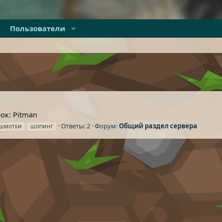
Пользователи
ок: Pitman
Ответы: 2
Форум:
Общий раздел сервера
шмотки
шопинг