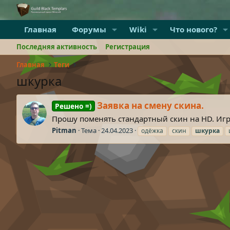
Главная
Форумы
Wiki
Что нового?
Последняя активность
Регистрация
Главная
Теги
шкурка
Заявка на смену скина.
Решено =)
Прошу поменять стандартный скин на HD. Игр
Pitman
Тема
24.04.2023
одёжка
скин
шкурка