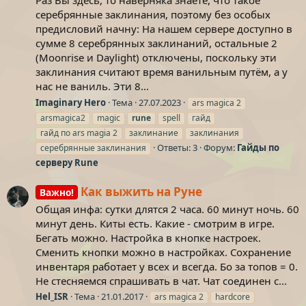
серебрянные заклинания, поэтому без особых
предисловий начну: На нашем сервере доступно в
сумме 8 серебрянных заклинаний, остальные 2
(Moonrise и Daylight) отключены, поскольку эти
заклинания считают время ванильным путём, а у
нас не ваниль. Эти 8...
Imaginary Hero
Тема
27.07.2023
ars magica 2
arsmagica2
magic
rune
spell
гайд
гайд по ars magia 2
заклинание
заклинания
Ответы: 3
Форум:
Гайды по
серебрянные заклинания
серверу Rune
Как выжить на Руне
Важно!
Общая инфа: сутки длятся 2 часа. 60 минут ночь. 60
минут день. Киты есть. Какие - смотрим в игре.
Бегать можно. Настройка в кнопке настроек.
Сменить кнопки можно в настройках. Сохранение
инвентаря работает у всех и всегда. Бо за топов = 0.
Не стесняемся спрашивать в чат. Чат соединен с...
Hel_ISR
Тема
21.01.2017
ars magica 2
hardcore