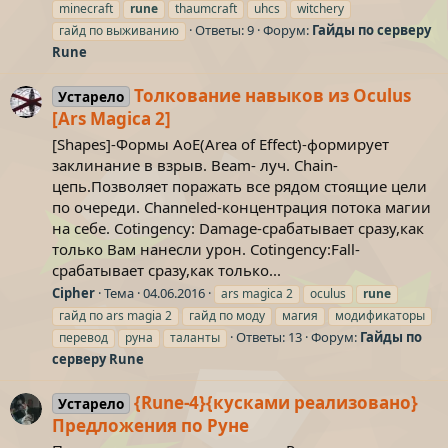
minecraft
rune
thaumcraft
uhcs
witchery
Ответы: 9
Форум:
Гайды по серверу
гайд по выживанию
Rune
Толкование навыков из Oculus
Устарело
[Ars Magica 2]
[Shapes]-Формы AoE(Area of Effect)-формирует
заклинание в взрыв. Beam- луч. Chain-
цепь.Позволяет поражать все рядом стоящие цели
по очереди. Channeled-концентрация потока магии
на себе. Cotingency: Damage-срабатывает сразу,как
только Вам нанесли урон. Cotingency:Fall-
срабатывает сразу,как только...
Cipher
Тема
04.06.2016
ars magica 2
oculus
rune
гайд по ars magia 2
гайд по моду
магия
модификаторы
Ответы: 13
Форум:
Гайды по
перевод
руна
таланты
серверу Rune
{Rune-4}{кусками реализовано}
Устарело
Предложения по Руне