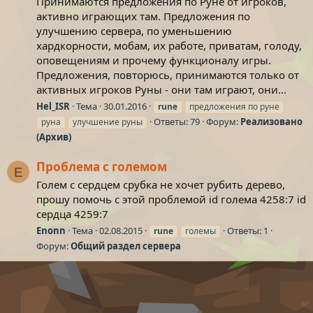
Принимаются предложения по Руне от игроков,
активно играющих там. Предложения по
улучшению сервера, по уменьшению
хардкорности, мобам, их работе, приватам, голоду,
оповещениям и прочему функционалу игры.
Предложения, повторюсь, принимаются только от
активных игроков Руны - они там играют, они...
Hel_ISR
Тема
30.01.2016
rune
предложения по руне
Ответы: 79
Форум:
Реализовано
руна
улучшение руны
(Архив)
Проблема с големом
E
Голем с сердцем срубка не хочет рубить дерево,
прошу помочь с этой проблемой id голема 4258:7 id
сердца 4259:7
Enonn
Тема
02.08.2015
Ответы: 1
rune
големы
Форум:
Общий раздел сервера