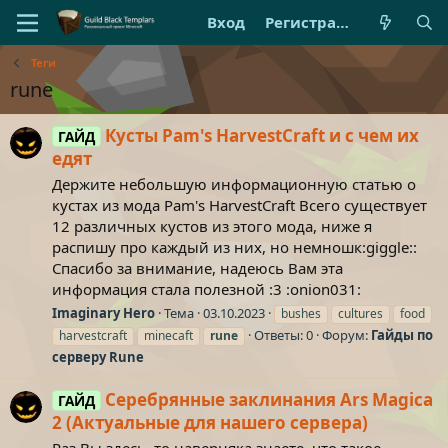
Вход
Регистрация
Теги
rune
Кусты Pam's HarvestCraft и с чем их
ГАЙД
едят
Держите небольшую информационную статью о
кустах из мода Pam's HarvestCraft Всего существует
12 различных кустов из этого мода, ниже я
распишу про каждый из них, но немношк:giggle::
Спасибо за внимание, надеюсь Вам эта
информация стала полезной :3 :onion031:
Imaginary Hero
Тема
03.10.2023
bushes
cultures
food
Ответы: 0
Форум:
Гайды по
harvestcraft
minecaft
rune
серверу Rune
Серебрянные заклинания Ars Magica
ГАЙД
2 (Актуальные для нашего сервера)
Раз Вы здесь, то наверняка знаете, что такое