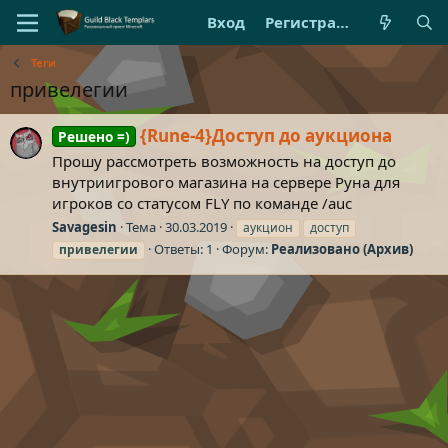
Вход
Регистрация
Теги
привелегии
{Rune-4}Доступ до аукциона
Решено =)
Прошу рассмотреть возможность на доступ до
внутриигрового магазина на сервере Руна для
игроков со статусом FLY по команде /auc
Savagesin
Тема
30.03.2019
аукцион
доступ
Ответы: 1
Форум:
Реализовано (Архив)
привелегии