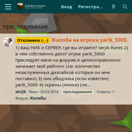
Вход
Регистрация
Теги
преследование
Жалоба на игрока yarik_5000.
Отклонено (-_-)
1) ваш НИК и СЕРВЕР, где вы играете? serjik Runes 2)
в чем собственно дело? игрок yarik_5000
преследует меня на форуме и целеноправленно
занижает мой рейтинг (см. количество
незаслуженных дизлайков которые он мне
поставил) 3) ник обидчика (если известен)
yarik_5000 4) скрины (линки) (не...
serjik
Тема
29.03.2016
Ответы: 1
преследование
Форум:
Жалобы