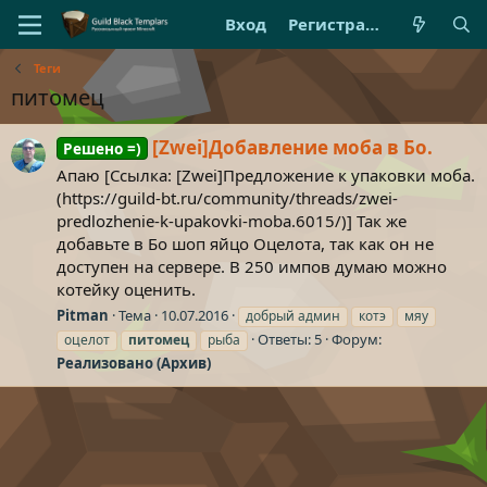
Вход
Регистрация
Теги
питомец
[Zwei]Добавление моба в Бо.
Решено =)
Апаю [Ссылка: [Zwei]Предложение к упаковки моба.
(https://guild-bt.ru/community/threads/zwei-
predlozhenie-k-upakovki-moba.6015/)] Так же
добавьте в Бо шоп яйцо Оцелота, так как он не
доступен на сервере. В 250 импов думаю можно
котейку оценить.
Pitman
Тема
10.07.2016
добрый админ
котэ
мяу
Ответы: 5
Форум:
оцелот
питомец
рыба
Реализовано (Архив)