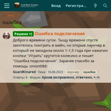
Вход
Регистрация
Теги
ошибка
Ошибка подключения
Решено =)
Доброго времени суток. Тыщу времени спустя
захотелось поиграть в майн, но открыв лаунчер в
который не заходила около 1-1,5 года при нажатии
кнопки "Играть" крутится колесико и пишет
"Ошибка подключения". Заранее спасибо за
помощь :onion088:
GuardKinared
Тема
16.08.2023
лаунчер
ошибка
Ответы: 6
Форум:
Архив (исправлено, отвечено, =_=)