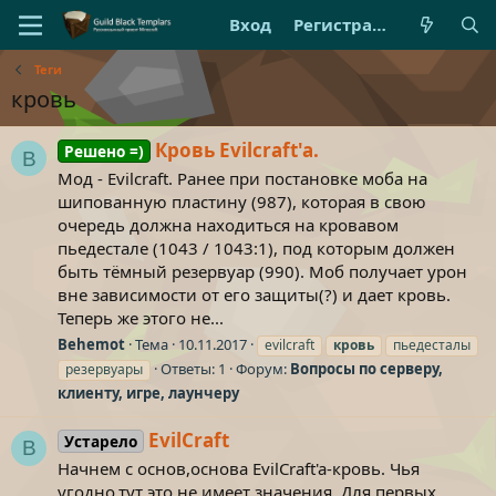
Вход
Регистрация
Теги
кровь
Кровь Evilcraft'a.
Решено =)
B
Мод - Evilcraft. Ранее при постановке моба на
шипованную пластину (987), которая в свою
очередь должна находиться на кровавом
пьедестале (1043 / 1043:1), под которым должен
быть тёмный резервуар (990). Моб получает урон
вне зависимости от его защиты(?) и дает кровь.
Теперь же этого не...
Behemot
Тема
10.11.2017
evilcraft
кровь
пьедесталы
Ответы: 1
Форум:
Вопросы по серверу,
резервуары
клиенту, игре, лаунчеру
EvilCraft
Устарело
B
Начнем с основ,основа EvilCraft'a-кровь. Чья
угодно,тут это не имеет значения. Для первых