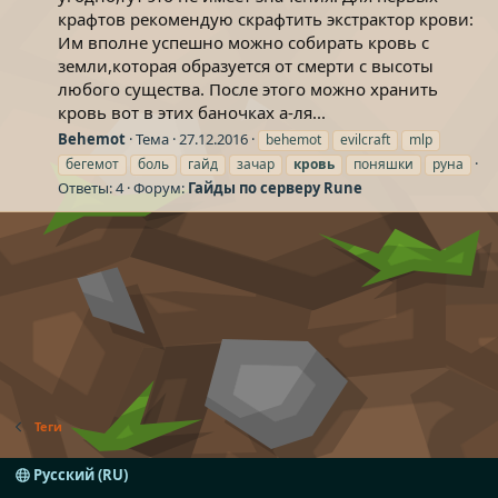
крафтов рекомендую скрафтить экстрактор крови:
Им вполне успешно можно собирать кровь с
земли,которая образуется от смерти с высоты
любого существа. После этого можно хранить
кровь вот в этих баночках а-ля...
Behemot
Тема
27.12.2016
behemot
evilcraft
mlp
бегемот
боль
гайд
зачар
кровь
поняшки
руна
Ответы: 4
Форум:
Гайды по серверу Rune
Теги
Русский (RU)