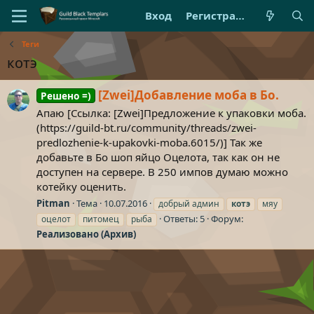
Вход
Регистрация
Теги
котэ
[Zwei]Добавление моба в Бо.
Решено =)
Апаю [Ссылка: [Zwei]Предложение к упаковки моба.
(https://guild-bt.ru/community/threads/zwei-
predlozhenie-k-upakovki-moba.6015/)] Так же
добавьте в Бо шоп яйцо Оцелота, так как он не
доступен на сервере. В 250 импов думаю можно
котейку оценить.
Pitman
Тема
10.07.2016
добрый админ
котэ
мяу
Ответы: 5
Форум:
оцелот
питомец
рыба
Реализовано (Архив)