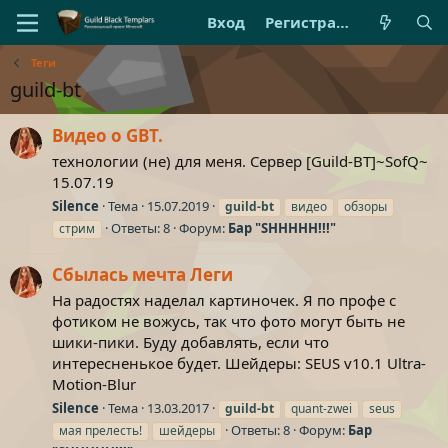
Вход
Регистрация
Теги
guild-bt
Видео о GBT.
технологии (не) для меня. Сервер [Guild-BT]~SofQ~
15.07.19
Silence
Тема
15.07.2019
guild-bt
видео
обзоры
Ответы: 8
Форум:
Бар "SHHHHH!!!"
стрим
Сбылась мечта Леги
На радостях наделал картиночек. Я по профе с
фотиком не вожусь, так что фото могут быть не
шики-пики. Буду добавлять, если что
интересненькое будет. Шейдеры: SEUS v10.1 Ultra-
Motion-Blur
Silence
Тема
13.03.2017
guild-bt
quant-zwei
seus
Ответы: 8
Форум:
Бар
мая прелесть!
шейдеры