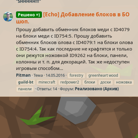
"SHHHHH!!!"
[Echo] Добавление блоков в БО
Решено =)
шоп.
Прошу добавить обменник блоков меди с ID4079
на блоки меди с ID754:5. Прошу добавить
обменник блоков олова с ID4079:1 на блоки олова
с ID754:4. Так как последние не крафтятся и только
они режутся ножовкой ID9262 на блоки, панели,
колонны и т. п. для декораций. Так же недоступен
игровым способом...
Pitman
Тема
14.05.2016
forestry
greenheart wood
guild-bt
minecraft
redpower2
блоки
доски
ножовка
Ответы: 14
Форум:
Реализовано (Архив)
панели