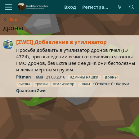
Вход
Регистрация
Теги
дроны
[ZWEI] Добавление в утилизатор
Просьба добавить в утилизатор дронов пчел (ID
4724), при выведении и чистке появляются тонны
ГМО дронов, без Extra Bee с ее ДНК они бесполезны
и лежат мертвым грузом.
Pitman
Тема
21.08.2016
админы няшки)
дроны
Ответы: 0
Форум:
пчелы
трутни
утилизатор
шлам
Quantum Zwei