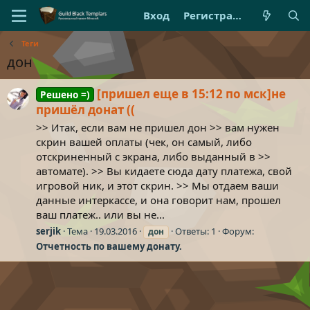
Вход
Регистрация
Теги
дон
[пришел еще в 15:12 по мск]не
Решено =)
пришёл донат ((
>> Итак, если вам не пришел дон >> вам нужен
скрин вашей оплаты (чек, он самый, либо
отскриненный с экрана, либо выданный в >>
автомате). >> Вы кидаете сюда дату платежа, свой
игровой ник, и этот скрин. >> Мы отдаем ваши
данные интеркассе, и она говорит нам, прошел
ваш платеж.. или вы не...
serjik
Тема
19.03.2016
Ответы: 1
Форум:
дон
Отчетность по вашему донату.