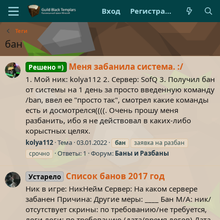
Вход
Регистрация
Теги
бан
Меня забанила система. :/
Решено =)
1. Мой ник: kolya112 2. Сервер: SofQ 3. Получил бан
от системы на 1 день за просто введенную команду
/ban, ввел ее "просто так", смотрел какие команды
есть и досмотрелся((((. Очень прошу меня
разбанить, ибо я не действовал в каких-либо
корыстных целях.
kolya112
Тема
03.01.2022
бан
заявка на разбан
Ответы: 1
Форум:
Баны и Разбаны
срочно
Список банов 2017 год
Устарело
Ник в игре: НикНейм Сервер: На каком сервере
забанен Причина: Другие меры: ____ Бан М/А: ник/
отсутствует скрины: по требованию/не требуется,
логи логи: по требованию (дата/время логов) Дата