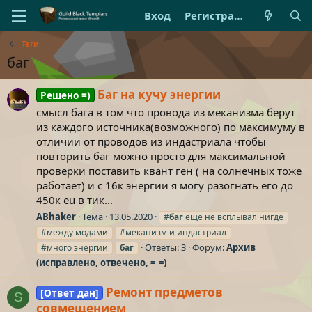
Вход
Регистрация
Теги
баг
Баг на кучу энергии
Решено =)
смысл бага в том что провода из меканизма берут
из каждого источника(возможного) по максимуму в
отличии от проводов из индастриала чтобы
повторить баг можно просто для максимальной
проверки поставить квант ген ( на солнечных тоже
работает) и с 16к энергии я могу разогнать его до
450к eu в тик...
ABhaker
Тема
13.05.2020
#
баг
ещё не всплывал нигде
#между модами
#меканизм и индастриал
Ответы: 3
Форум:
Архив
#много энергии
баг
(исправлено, отвечено, =_=)
Ремонт предметов
[Ответ дан]
S
совмещением