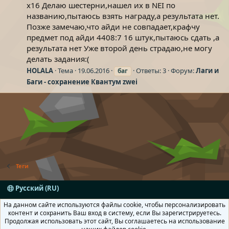
х16 Делаю шестерни,нашел их в NEI по
названию,пытаюсь взять награду,а результата нет.
Позже замечаю,что айди не совпадает,крафчу
предмет под айди 4408:7 16 штук,пытаюсь сдать ,а
результата нет Уже второй день страдаю,не могу
делать задания:(
HOLALA
Тема
19.06.2016
Ответы: 3
Форум:
Лаги и
баг
Баги - сохранение Квантум zwei
Теги
Русский (RU)
Условия и правила
Политика конфиденциальности
На данном сайте используются файлы cookie, чтобы персонализировать
Помощь
Главная
R
контент и сохранить Ваш вход в систему, если Вы зарегистрируетесь.
S
Продолжая использовать этот сайт, Вы соглашаетесь на использование
S
®