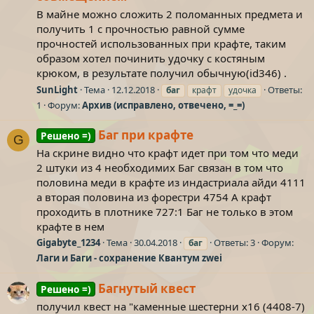
В майне можно сложить 2 поломанных предмета и
получить 1 с прочностью равной сумме
прочностей использованных при крафте, таким
образом хотел починить удочку с костяным
крюком, в результате получил обычную(id346) .
SunLight
Тема
12.12.2018
Ответы:
баг
крафт
удочка
1
Форум:
Архив (исправлено, отвечено, =_=)
Баг при крафте
Решено =)
G
На скрине видно что крафт идет при том что меди
2 штуки из 4 необходимих Баг связан в том что
половина меди в крафте из индастриала айди 4111
а вторая половина из форестри 4754 А крафт
проходить в плотнике 727:1 Баг не только в этом
крафте в нем
Gigabyte_1234
Тема
30.04.2018
Ответы: 3
Форум:
баг
Лаги и Баги - сохранение Квантум zwei
Багнутый квест
Решено =)
получил квест на "каменные шестерни х16 (4408-7)