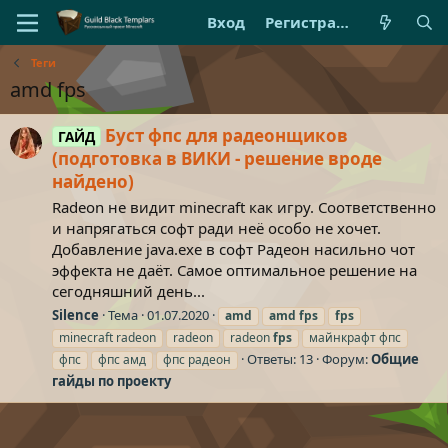
Вход
Регистрация
Теги
amd fps
Буст фпс для радеонщиков
ГАЙД
(подготовка в ВИКИ - решение вроде
найдено)
Radeon не видит minecraft как игру. Соответственно
и напрягаться софт ради неё особо не хочет.
Добавление java.exe в софт Радеон насильно чот
эффекта не даёт. Самое оптимальное решение на
сегодняшний день...
Silence
Тема
01.07.2020
amd
amd
fps
fps
minecraft radeon
radeon
radeon
fps
майнкрафт фпс
Ответы: 13
Форум:
Общие
фпс
фпс амд
фпс радеон
гайды по проекту