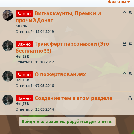
Фильтры
З
З
Вип-аккаунты, Премки и
Важно!
а
а
прочий Донат
к
к
КнЯзь
р
р
Ответы
2
12.04.2019
ы
е
З
З
Трансферт персонажей (Это
т
п
Важно!
а
а
бесплатно!!!!)
а
л
к
к
е
Hel_ISR
р
р
Ответы
1
15.10.2017
ы
е
о
З
З
О пожертвованиях
т
п
Важно!
а
а
Hel_ISR
а
л
Ответы
1
07.05.2016
к
к
е
р
р
З
Создание тем в этом разделе
Важно!
ы
е
о
а
Hel_ISR
т
п
Ответы
0
25.03.2014
к
а
л
р
е
Войдите или зарегистрируйтесь для ответа.
т
о