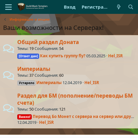
Вход
Регистрация
Информация и акции
Ваши возможности на Серверах!
Общий раздел Доната
Темы
19
Сообщения
54
Как купить группу fly?
05.03.2025
Hel_ISR
[Ответ дан]
Империалы
Темы
37
Сообщения
60
Империалы
12.04.2019
Hel_ISR
Устарело
Раздел для БМ (пополнение/переводы БМ
счета)
Темы
50
Сообщения
121
Перевод Бо Монет с сервера на сервер или другому игроку
Важно!
12.04.2019
Hel_ISR