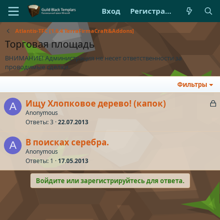
Вход
Регистрация
Atlantis-TFC [1.6.4 TerraFirmaCraft&Addons]
Торговая площадь
ВНИМАНИЕ! Администрация не несет ответственности за
проводимые сделки.
Фильтры
З
Ищу Хлопковое дерево! (капок)
A
а
Anonymous
Ответы
3
22.07.2013
к
р
В поисках серебра.
A
Anonymous
т
Ответы
1
17.05.2013
а
Войдите или зарегистрируйтесь для ответа.