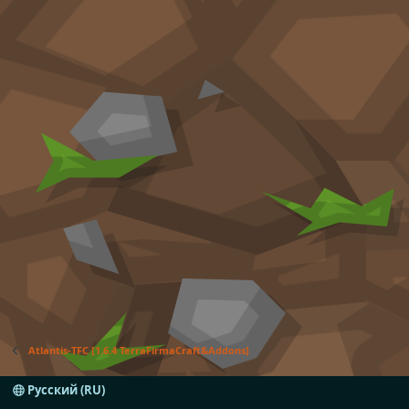
Atlantis-TFC [1.6.4 TerraFirmaCraft&Addons]
Русский (RU)