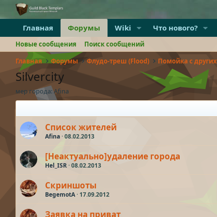
Главная
Форумы
Wiki
Что нового?
Новые сообщения
Поиск сообщений
Главная
Форумы
Флудо-треш (Flood)
Помойка с других 
Silvercity
мер города: Afina
Cписок жителей
Afina
08.02.2013
[Неактуально]удаление города
Hel_ISR
08.02.2013
Скриншоты
BegemotA
17.09.2012
Заявка на приват