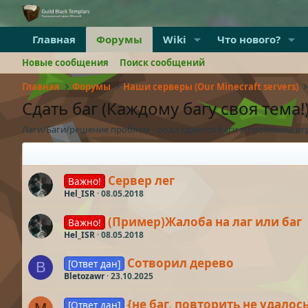
Главная
Форумы
Wiki
Что нового?
Новые сообщения
Поиск сообщений
Главная
Форумы
Наши серверы (Our Minecraft servers)
Сдать баг (Каждому багу своя тема!
Лаги/Баги/решение проблем - сюда сдаются баги и проблемы иг
Сервер лег
Важно!
Hel_ISR
08.05.2018
(Пример)Жалоба на лаг или баг
Важно!
Hel_ISR
08.05.2018
Сотворил дерево
[Ответ дан]
B
Bletozawr
23.10.2025
{не баг, повторить не удало
[Ответ дан]