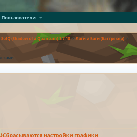
Пользователи
SofQ (Shadow of a Quantum) 1.7.10
Лаги и Баги (Багтрекер)
)
роками.
сь}Сбрасываются настройки графики