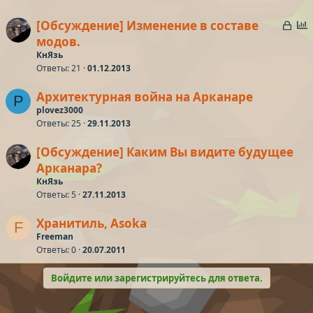
а
р
З
[Обсуждение] Изменение в составе
а
п
модов.
т
к
р
КнЯзь
а
р
о
Ответы
21
01.12.2013
ы
с
Архитектурная война на Арканаре
т
P
plovez3000
а
Ответы
25
29.11.2013
[Обсуждение] Каким Вы видите будущее
Арканара?
КнЯзь
Ответы
5
27.11.2013
Хранитиль, Asoka
F
Freeman
Ответы
0
20.07.2011
Войдите или зарегистрируйтесь для ответа.