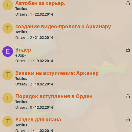
З
Автобан за карьер.
T
а
Totilus
т
Ответы
1
22.02.2014
к
а
р
создание видео-пролога к Арканару
T
Totilus
т
Ответы
2
21.02.2014
а
З
Эндер
E
а
eDxp-
Ответы
1
19.02.2014
к
р
Заявки на вступление: Арканар
T
Totilus
т
Ответы
2
18.02.2014
а
З
Порядок вступления в Орден
T
а
Totilus
Ответы
0
12.02.2014
к
р
З
Раздел для клана
T
а
Totilus
т
Ответы
1
11.02.2014
к