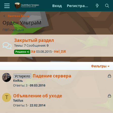
Вход
Регистрация
Пантеон Богов
Орден УльтраМ
ПВП-гильдия
Закрытый раздел
Темы
7
Сообщения
9
Хв
03.08.2015
Hel_ISR
Решено =)
Фильтры
З
Падение сервера
Устарело
а
КнЯзь
Ответы
3
09.03.2016
к
р
З
Объявление об уходе
T
а
Totilus
т
Ответы
5
22.02.2014
к
а
р